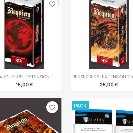
favorite_border
Aperçu rapide
Aperçu rapide


4 JOUEURS : EXTENSION...
BERSERKERS : EXTENSION R
15,00 €
25,00 €
PACK
favorite_border