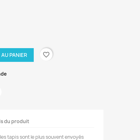
favorite_border
 AU PANIER
nde
ls du produit
les tapis sont le plus souvent envoyés