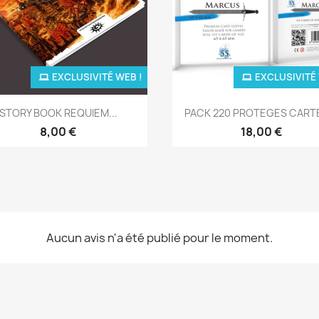
EXCLUSIVITÉ WEB !
EXCLUSIVITÉ 
Aperçu rapide
Aperçu rapide


STORY BOOK REQUIEM...
PACK 220 PROTEGES CARTE
8,00 €
18,00 €
Aucun avis n'a été publié pour le moment.