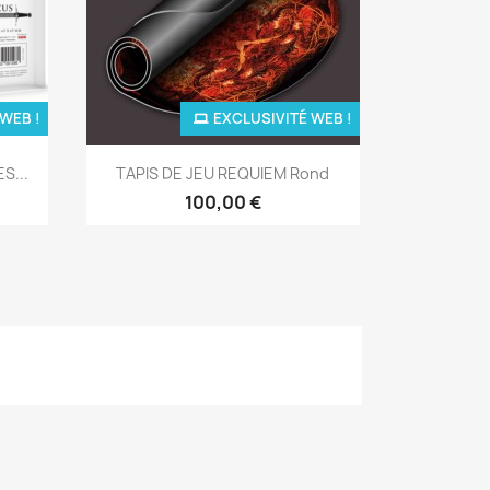
WEB !
EXCLUSIVITÉ WEB !
Aperçu rapide

S...
TAPIS DE JEU REQUIEM Rond
100,00 €