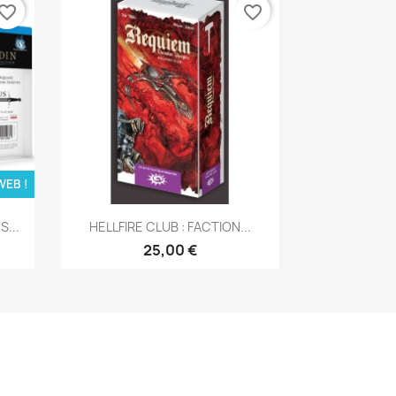
vorite_border
favorite_border
WEB !
Aperçu rapide

...
HELLFIRE CLUB : FACTION...
25,00 €