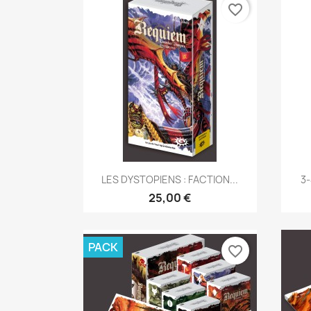
favorite_border
Aperçu rapide

LES DYSTOPIENS : FACTION...
3-
25,00 €
PACK
favorite_border