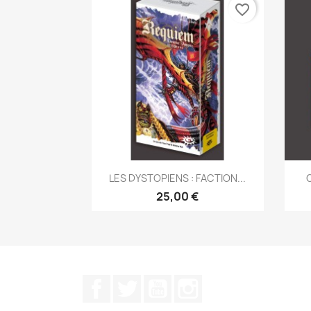
favorite_border
Aperçu rapide

LES DYSTOPIENS : FACTION...
25,00 €
Facebook
Twitter
YouTube
Instagram