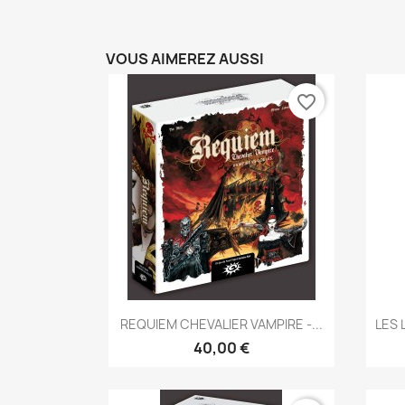
VOUS AIMEREZ AUSSI
favorite_border
Aperçu rapide

REQUIEM CHEVALIER VAMPIRE -...
LES 
40,00 €