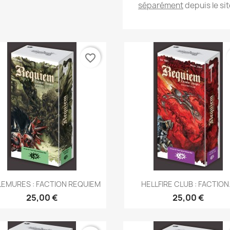
séparément
depuis le si
favorite_border
Aperçu rapide
Aperçu rapide


LEMURES : FACTION REQUIEM
HELLFIRE CLUB : FACTION.
25,00 €
25,00 €