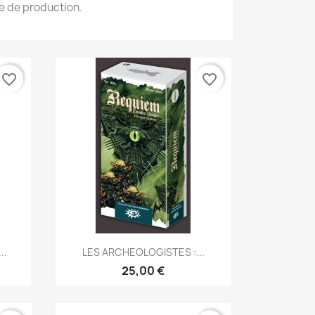
te de production.
favorite_border
favorite_border
Aperçu rapide

..
LES ARCHEOLOGISTES :...
25,00 €