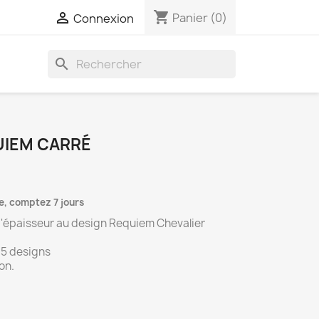
shopping_cart

Panier
(0)
Connexion
search
UIEM CARRÉ
e, comptez 7 jours
'épaisseur au design Requiem Chevalier
 15 designs
on.