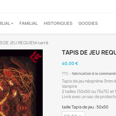
ILIAL +
FAMILIAL
HISTORIQUES
GOODIES
S DE JEU REQUIEM carré
TAPIS DE JEU REQ
40,00 €
TTC
fabrication à la command
Tapis de jeu néoprène 3mm d
Vampire
2 tailles (50x50 ou 75x75) et
Livré avec un sac de protecti
taille Tapis de jeu : 50x50