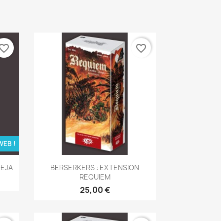
vorite_border
favorite_border
WEB !
Aperçu rapide

DEJA
BERSERKERS : EXTENSION
REQUIEM
25,00 €