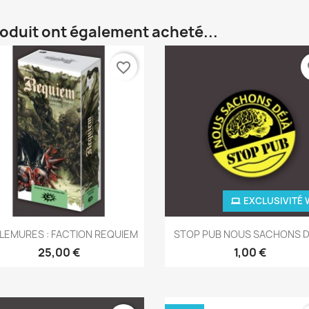
roduit ont également acheté...
favorite_border
fa
EXCLUSIVITÉ 
Aperçu rapide
Aperçu rapide


 LEMURES : FACTION REQUIEM
STOP PUB NOUS SACHONS 
25,00 €
1,00 €