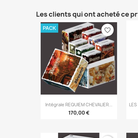
Les clients qui ont acheté ce p
PACK
favorite_border
Aperçu rapide

Intégrale REQUIEM CHEVALIER...
LES
170,00 €