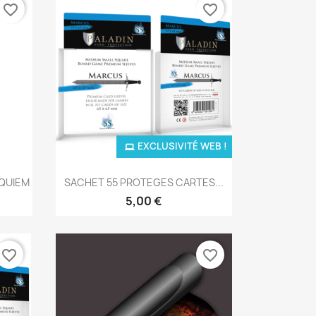
favorite_border
favorite_border
EXCLUSIVITÉ WEB !
Aperçu rapide

EQUIEM
SACHET 55 PROTEGES CARTES...
5,00 €
favorite_border
favorite_border