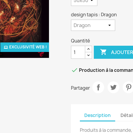
design tapis : Dragon
Quantité
EXCLUSIVITÉ WEB !

AJOUTER

Production à la comma
Partager
Description
Détai
Produits à la commande, 