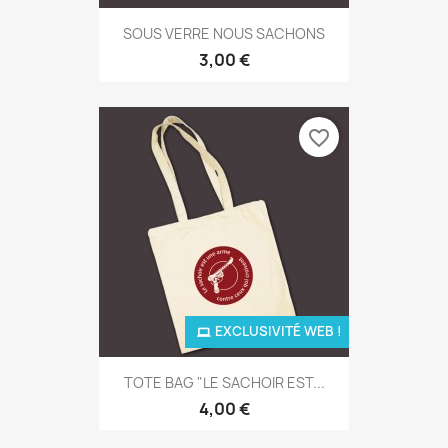
SOUS VERRE NOUS SACHONS
3,00 €
favorite_border
EXCLUSIVITÉ WEB !
TOTE BAG "LE SACHOIR EST...
4,00 €