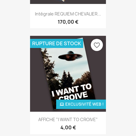
Intégrale REQUIEM CHEVALIER...
170,00 €
RUPTURE DE STOCK
favorite_border
EXCLUSIVITÉ WEB !
AFFICHE "I WANT TO CROIVE"
4,00 €