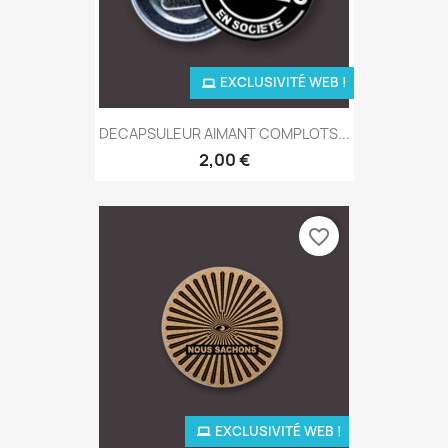
EXCLUSIVITÉ WEB !
DECAPSULEUR AIMANT COMPLOTS...
2,00 €
favorite_border
EXCLUSIVITÉ WEB !