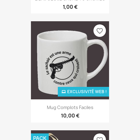
1,00 €
favorite_border
EXCLUSIVITÉ WEB !
Mug Complots Faciles
10,00 €
PACK
favorite_border