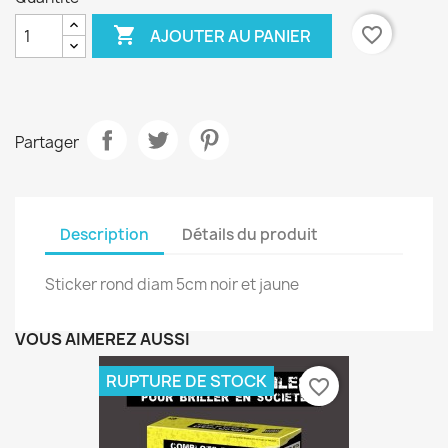

favorite_border
AJOUTER AU PANIER
Partager
Description
Détails du produit
Sticker rond diam 5cm noir et jaune
VOUS AIMEREZ AUSSI
RUPTURE DE STOCK
favorite_border