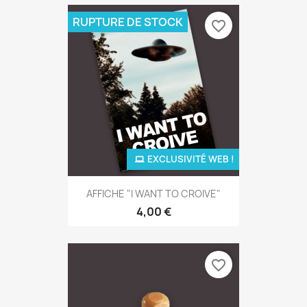
RUPTURE DE STOCK
favorite_border
EXCLUSIVITÉ WEB !
AFFICHE "I WANT TO CROIVE"
4,00 €
favorite_border