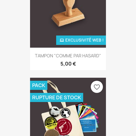
EXCLUSIVITÉ WEB !
TAMPON "COMME PAR HASARD"
5,00 €
PACK
favorite_border
RUPTURE DE STOCK