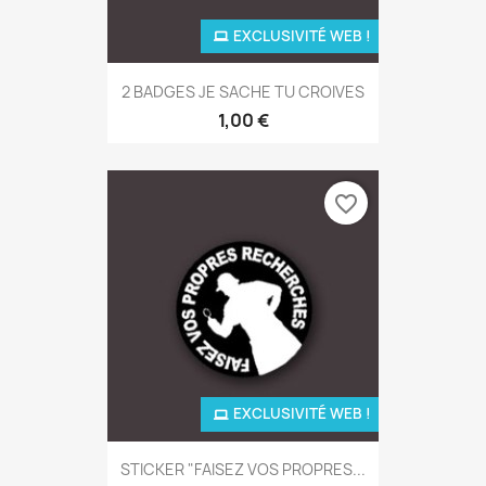
EXCLUSIVITÉ WEB !
2 BADGES JE SACHE TU CROIVES
1,00 €
favorite_border
EXCLUSIVITÉ WEB !
STICKER "FAISEZ VOS PROPRES...