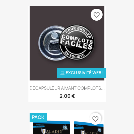
favorite_border
EXCLUSIVITÉ WEB !
DECAPSULEUR AIMANT COMPLOTS...
2,00 €
PACK
favorite_border