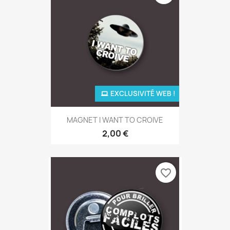
EXCLUSIVITÉ WEB !
MAGNET I WANT TO CROIVE
2,00 €
favorite_border