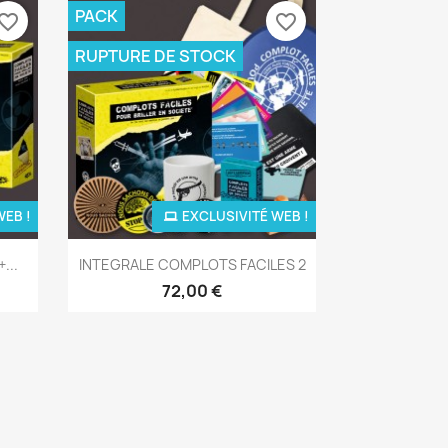
PACK
vorite_border
favorite_border
RUPTURE DE STOCK
WEB !
EXCLUSIVITÉ WEB !
Aperçu rapide

...
INTEGRALE COMPLOTS FACILES 2
72,00 €