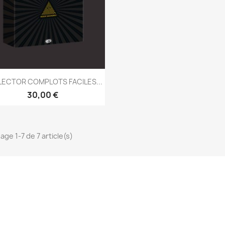
Aperçu rapide

ECTOR COMPLOTS FACILES...
30,00 €
age 1-7 de 7 article(s)