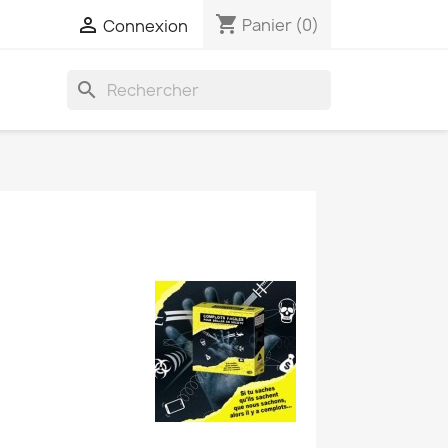
shopping_cart

Panier
(0)
Connexion
search