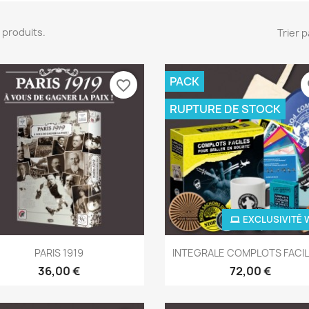
 7 produits.
Trier p
PACK
favorite_border
fa
RUPTURE DE STOCK
EXCLUSIVITÉ 
Aperçu rapide
Aperçu rapide


PARIS 1919
INTEGRALE COMPLOTS FACIL
36,00 €
72,00 €