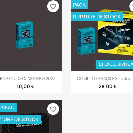
PACK
favorite_border
fa
RUPTURE DE STOCK
EXCLUSIVITÉ 
Aperçu rapide
Aperçu rapide


ENSION DECLASSIFIED 2023...
COMPLOTS FACILES Le Jeu +
10,00 €
28,00 €
UVEAU
favorite_border
TURE DE STOCK