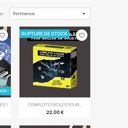

ar :
Pertinence
RUPTURE DE STOCK
vorite_border
favorite_border
WEB !
Aperçu rapide

ES 1
COMPLOTS FACILES POUR...
22,00 €