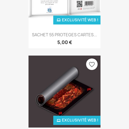
EXCLUSIVITÉ WEB !
SACHET 55 PROTEGES CARTES...
5,00 €
favorite_border
EXCLUSIVITÉ WEB !