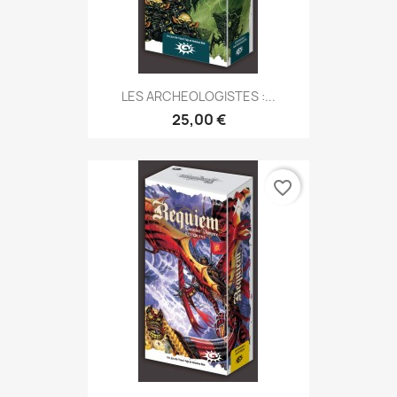
LES ARCHEOLOGISTES :...
25,00 €
favorite_border