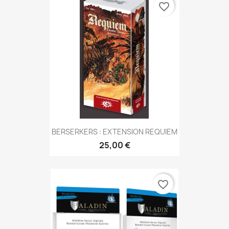
favorite_border
BERSERKERS : EXTENSION REQUIEM
25,00 €
favorite_border