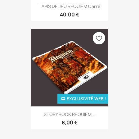
TAPIS DE JEU REQUIEM Carré
40,00 €
favorite_border
EXCLUSIVITÉ WEB !
STORY BOOK REQUIEM...
8,00 €