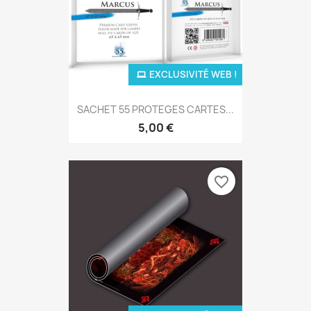
EXCLUSIVITÉ WEB !
SACHET 55 PROTEGES CARTES...
5,00 €
favorite_border