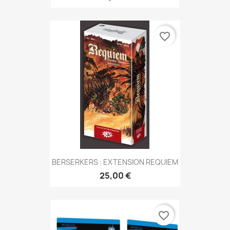
favorite_border
BERSERKERS : EXTENSION REQUIEM
25,00 €
favorite_border