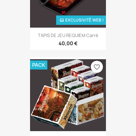
EXCLUSIVITÉ WEB !
TAPIS DE JEU REQUIEM Carré
40,00 €
PACK
favorite_border