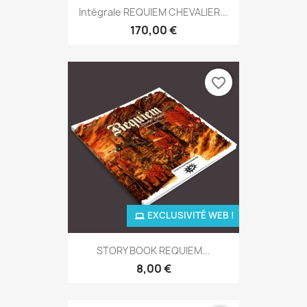
Intégrale REQUIEM CHEVALIER...
170,00 €
favorite_border
EXCLUSIVITÉ WEB !
STORY BOOK REQUIEM...
8,00 €