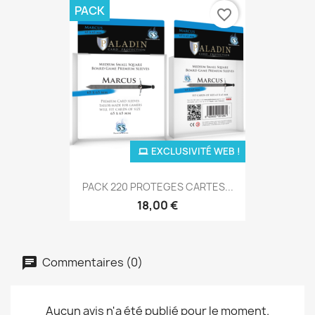
PACK
favorite_border
EXCLUSIVITÉ WEB !
PACK 220 PROTEGES CARTES...
18,00 €
Commentaires (0)
Aucun avis n'a été publié pour le moment.