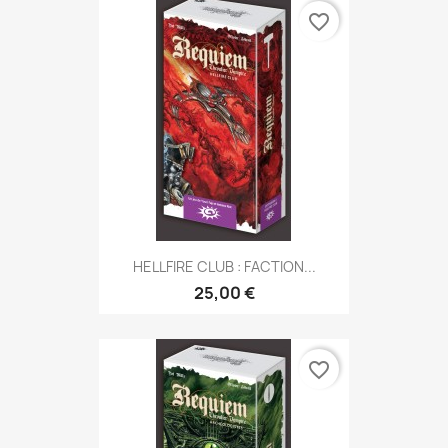
favorite_border
HELLFIRE CLUB : FACTION...
25,00 €
favorite_border