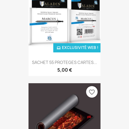
EXCLUSIVITÉ WEB !
SACHET 55 PROTEGES CARTES...
5,00 €
favorite_border