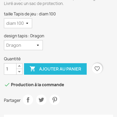
Livré avec un sac de protection.
taille Tapis de jeu : diam 100
design tapis : Dragon
Quantité

favorite_border
AJOUTER AU PANIER

Production à la commande
Partager