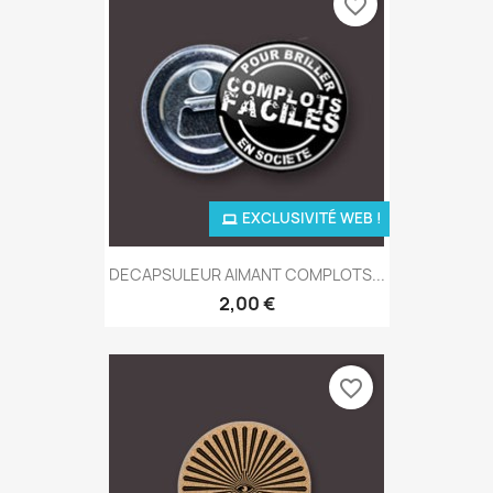
favorite_border
EXCLUSIVITÉ WEB !
DECAPSULEUR AIMANT COMPLOTS...
2,00 €
favorite_border