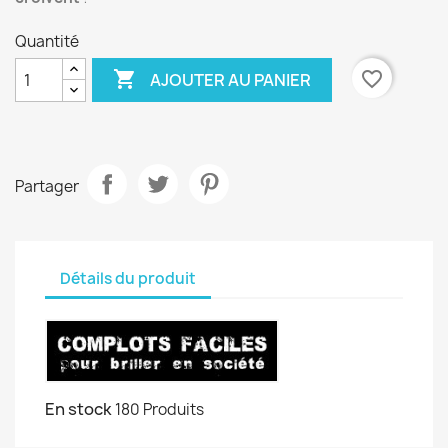
Quantité

favorite_border
AJOUTER AU PANIER
Partager
Détails du produit
En stock
180 Produits