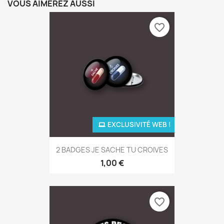
VOUS AIMEREZ AUSSI
favorite_border
EXCLUSIVITÉ WEB !
2 BADGES JE SACHE TU CROIVES
1,00 €
favorite_border