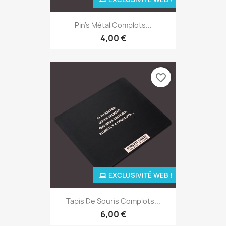
Pin's Métal Complots...
4,00 €
favorite_border
EXCLUSIVITÉ WEB !
Tapis De Souris Complots...
6,00 €