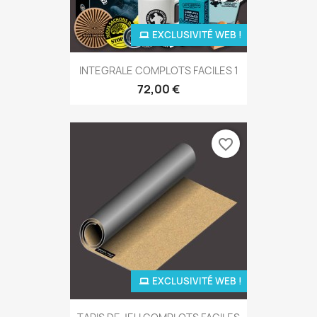
EXCLUSIVITÉ WEB !
INTEGRALE COMPLOTS FACILES 1
72,00 €
favorite_border
EXCLUSIVITÉ WEB !