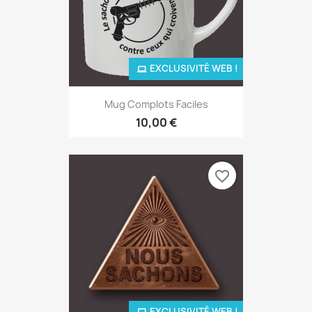
EXCLUSIVITÉ WEB !
Mug Complots Faciles
10,00 €
favorite_border
EXCLUSIVITÉ WEB !