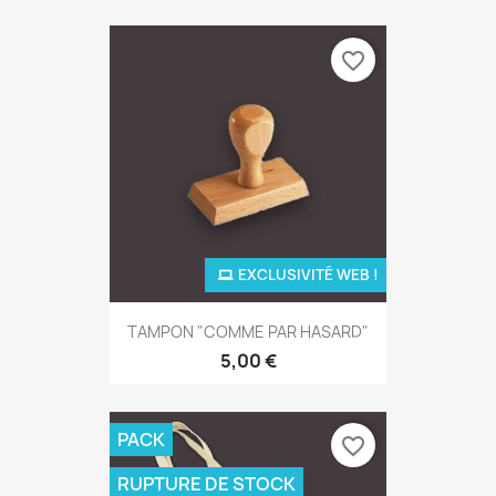
favorite_border
EXCLUSIVITÉ WEB !
TAMPON "COMME PAR HASARD"
5,00 €
PACK
favorite_border
RUPTURE DE STOCK