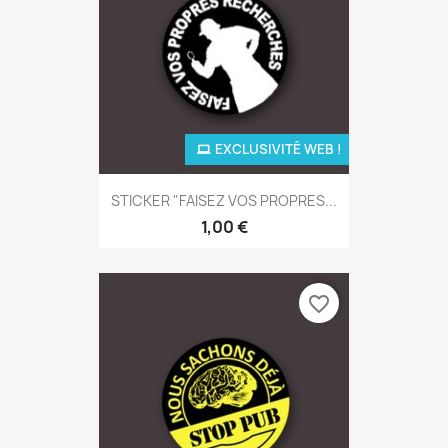
EXCLUSIVITÉ WEB !
STICKER "FAISEZ VOS PROPRES...
1,00 €
favorite_border