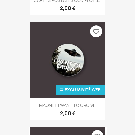
CARTES POSTALES COMPLOTS...
2,00 €
favorite_border
EXCLUSIVITÉ WEB !
MAGNET I WANT TO CROIVE
2,00 €