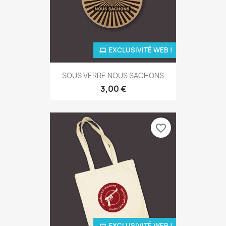
EXCLUSIVITÉ WEB !
SOUS VERRE NOUS SACHONS
3,00 €
favorite_border
EXCLUSIVITÉ WEB !