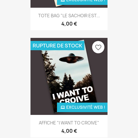
TOTE BAG "LE SACHOIR EST...
4,00 €
RUPTURE DE STOCK
favorite_border
EXCLUSIVITÉ WEB !
AFFICHE "I WANT TO CROIVE"
4,00 €