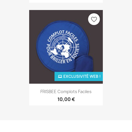
favorite_border
EXCLUSIVITÉ WEB !
FRISBEE Complots Faciles
10,00 €