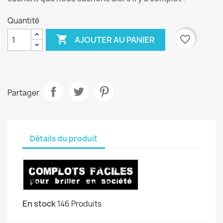
Quantité

favorite_border
AJOUTER AU PANIER
Partager
Détails du produit
En stock
146 Produits