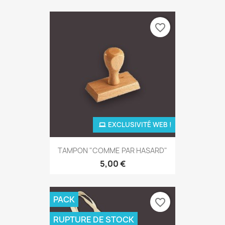
favorite_border
EXCLUSIVITÉ WEB !
TAMPON "COMME PAR HASARD"
5,00 €
PACK
favorite_border
RUPTURE DE STOCK