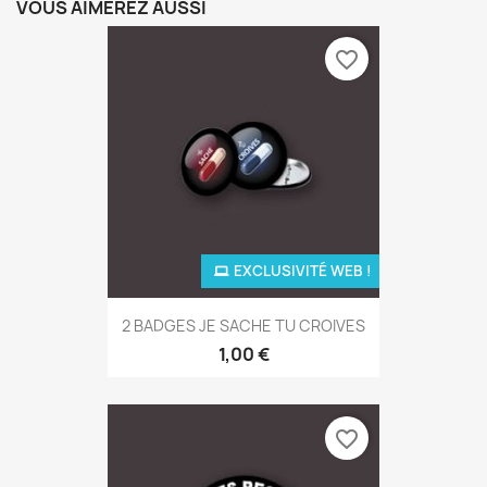
VOUS AIMEREZ AUSSI
favorite_border
EXCLUSIVITÉ WEB !
2 BADGES JE SACHE TU CROIVES
1,00 €
favorite_border