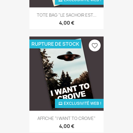
TOTE BAG "LE SACHOIR EST...
4,00 €
RUPTURE DE STOCK
favorite_border
EXCLUSIVITÉ WEB !
AFFICHE "I WANT TO CROIVE"
4,00 €