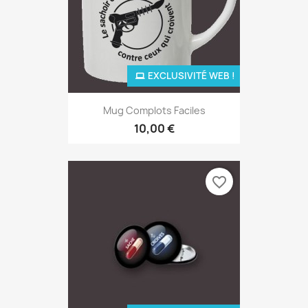
EXCLUSIVITÉ WEB !
Mug Complots Faciles
10,00 €
favorite_border