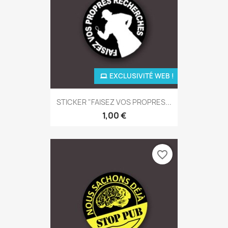
EXCLUSIVITÉ WEB !
STICKER "FAISEZ VOS PROPRES...
1,00 €
favorite_border