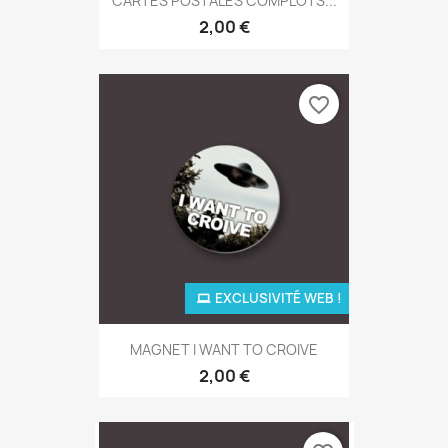
CARTES POSTALES COMPLOTS...
2,00 €
favorite_border
EXCLUSIVITÉ WEB !
MAGNET I WANT TO CROIVE
2,00 €