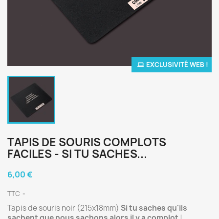
EXCLUSIVITÉ WEB !
TAPIS DE SOURIS COMPLOTS
FACILES - SI TU SACHES...
6,00 €
TTC
Tapis de souris noir (215x18mm)
Si tu saches qu'ils
sachent que nous sachons alors il y a complot
!