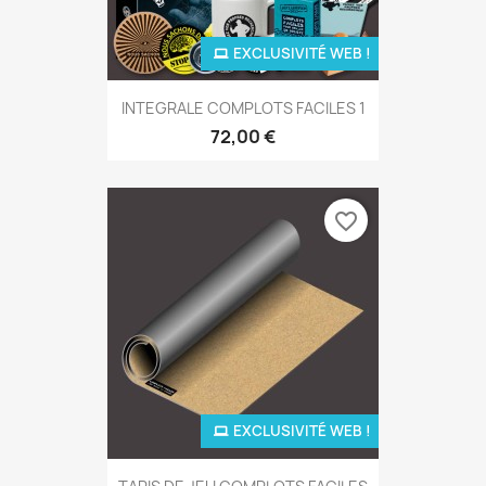
EXCLUSIVITÉ WEB !
INTEGRALE COMPLOTS FACILES 1
72,00 €
favorite_border
EXCLUSIVITÉ WEB !