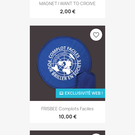
MAGNET I WANT TO CROIVE
2,00 €
favorite_border
EXCLUSIVITÉ WEB !
FRISBEE Complots Faciles
10,00 €