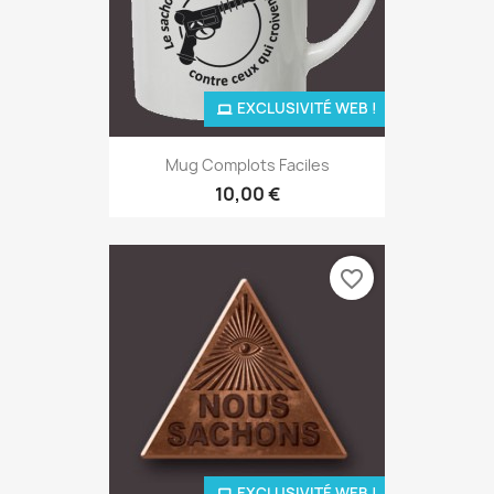
EXCLUSIVITÉ WEB !
Mug Complots Faciles
10,00 €
favorite_border
EXCLUSIVITÉ WEB !