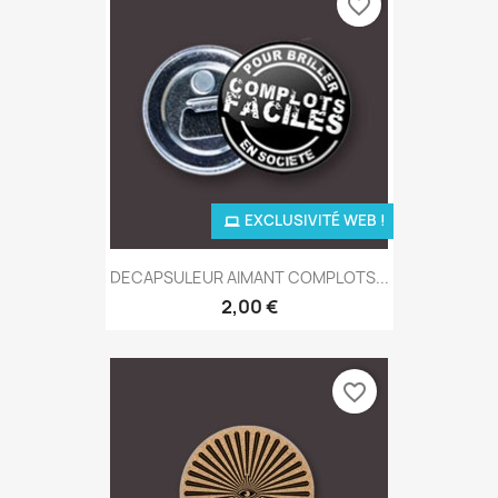
favorite_border
EXCLUSIVITÉ WEB !
DECAPSULEUR AIMANT COMPLOTS...
2,00 €
favorite_border