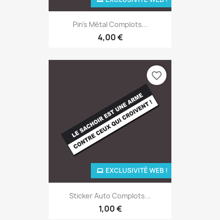
Pin's Métal Complots...
4,00 €
favorite_border
EXCLUSIVITÉ WEB !
Sticker Auto Complots...
1,00 €