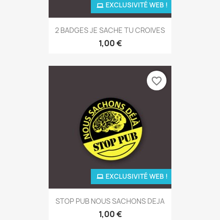
EXCLUSIVITÉ WEB !
2 BADGES JE SACHE TU CROIVES
1,00 €
favorite_border
EXCLUSIVITÉ WEB !
STOP PUB NOUS SACHONS DEJA
1,00 €