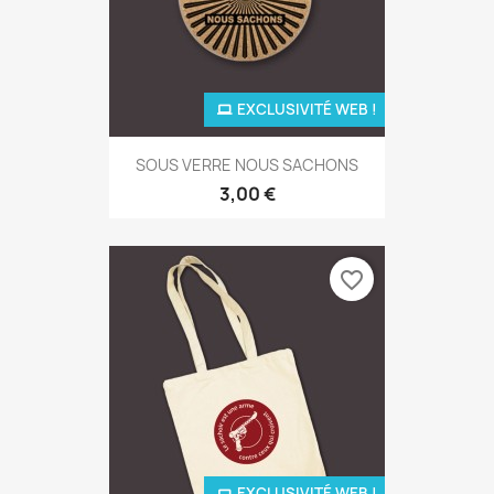
EXCLUSIVITÉ WEB !
SOUS VERRE NOUS SACHONS
3,00 €
favorite_border
EXCLUSIVITÉ WEB !